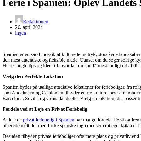
Ferie i Spanien: Oplev Landets
Redaktionen
26. april 2024
ingen
Spanien er en sand mosaik af kulturelle indtryk, storslåede landskaber 
den mest autentiske og fleksible måde. Uanset om du søger solrige kyst
Her er nogle tips og ideer til, hvordan du kan få mest muligt ud af din f
Vælg den Perfekte Lokation
Spanien byder på utallige attraktive lokationer for ferieboliger, fra ro
som Andalusien og Catalonien tilbyder en rig kulturel arv samt modern
Barcelona, Sevilla og Granada ideelle. Vælg en lokation, der passer til
Fordele ved at Leje en Privat Feriebolig
At leje en
privat feriebolig i Spanien
har mange fordele. Først og frem
tilberede måltider med friske spanske ingredienser i dit eget køkken. D
Desuden tilbyder private ferieboliger ofte mere plads og privatliv end 