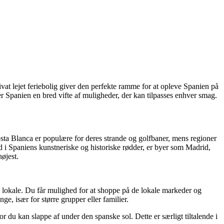
rivat lejet feriebolig giver den perfekte ramme for at opleve Spanien på
er Spanien en bred vifte af muligheder, der kan tilpasses enhver smag.
g Costa Blanca er populære for deres strande og golfbaner, mens regioner
d i Spaniens kunstneriske og historiske rødder, er byer som Madrid,
højest.
 lokale. Du får mulighed for at shoppe på de lokale markeder og
e, især for større grupper eller familier.
or du kan slappe af under den spanske sol. Dette er særligt tiltalende i