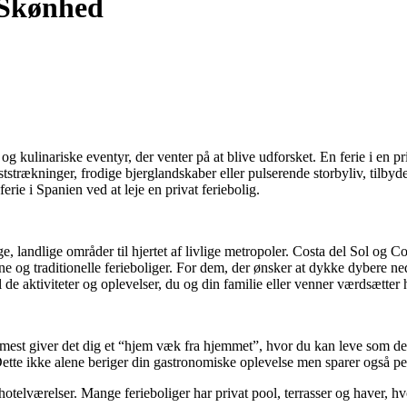
 Skønhed
og kulinariske eventyr, der venter på at blive udforsket. En ferie i en p
strækninger, frodige bjerglandskaber eller pulserende storbyliv, tilbyd
erie i Spanien ved at leje en privat feriebolig.
lige, landlige områder til hjertet af livlige metropoler. Costa del Sol o
e og traditionelle ferieboliger. For dem, der ønsker at dykke dybere ne
 de aktiviteter og oplevelser, du og din familie eller venner værdsætter 
mest giver det dig et “hjem væk fra hjemmet”, hvor du kan leve som de
ette ikke alene beriger din gastronomiske oplevelse men sparer også peng
hotelværelser. Mange ferieboliger har privat pool, terrasser og haver, hv