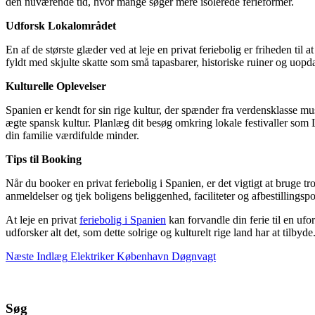
den nuværende tid, hvor mange søger mere isolerede ferieformer.
Udforsk Lokalområdet
En af de største glæder ved at leje en privat feriebolig er friheden ti
fyldt med skjulte skatte som små tapasbarer, historiske ruiner og uopd
Kulturelle Oplevelser
Spanien er kendt for sin rige kultur, der spænder fra verdensklasse mu
ægte spansk kultur. Planlæg dit besøg omkring lokale festivaller som L
din familie værdifulde minder.
Tips til Booking
Når du booker en privat feriebolig i Spanien, er det vigtigt at bruge tr
anmeldelser og tjek boligens beliggenhed, faciliteter og afbestillingspo
At leje en privat
feriebolig i Spanien
kan forvandle din ferie til en uf
udforsker alt det, som dette solrige og kulturelt rige land har at tilb
Næste
Indlæg
Elektriker København Døgnvagt
Søg