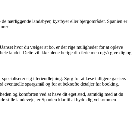
ske de nærliggende landsbyer, kystbyer eller bjergområder. Spanien er
urer.
 Uanset hvor du vælger at bo, er der rige muligheder for at opleve
ele landet. Dette vil ikke alene berige din ferie men også give dig og
pecialiserer sig i ferieudlejning. Sørg for at læse tidligere gæsters
 på eventuelle spørgsmål og for at bekræfte detaljer før booking.
iheden og komforten ved at have dit eget sted, samtidig med at du
 de stille landeveje, er Spanien klar til at byde dig velkommen.