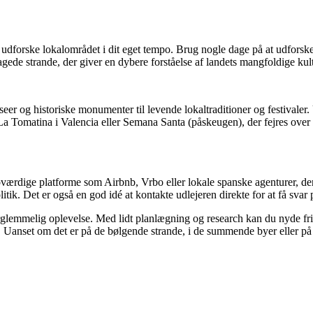
l at udforske lokalområdet i dit eget tempo. Brug nogle dage på at udfor
agede strande, der giver en dybere forståelse af landets mangfoldige kult
seer og historiske monumenter til levende lokaltraditioner og festivaler.
a Tomatina i Valencia eller Semana Santa (påskeugen), der fejres over h
oværdige platforme som Airbnb, Vrbo eller lokale spanske agenturer, der s
litik. Det er også en god idé at kontakte udlejeren direkte for at få svar
orglemmelig oplevelse. Med lidt planlægning og research kan du nyde fr
yde. Uanset om det er på de bølgende strande, i de summende byer eller på